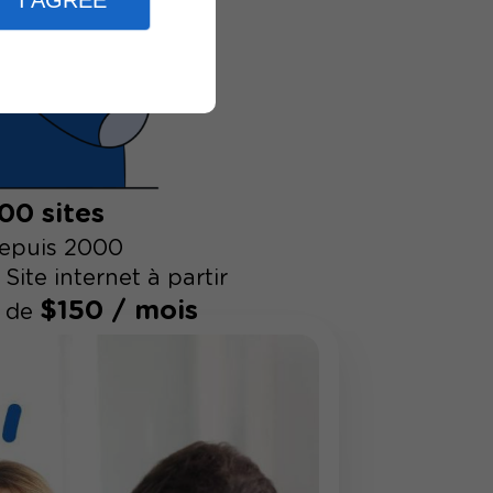
I AGREE
00 sites
depuis 2000
Site internet à partir
$150 / mois
de