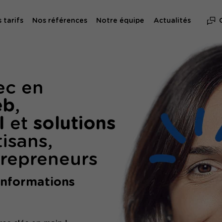
 tarifs
Nos références
Notre équipe
Actualités
ec en
eb
,
l
et
solutions
tisans,
repreneurs
informations