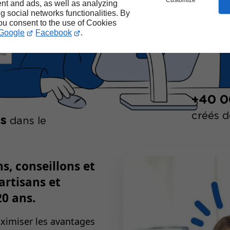
Customize
nt and ads, as well as analyzing
ng social networks functionalities. By
you consent to the use of Cookies
Google
Facebook
.
+40 0
créés 
s
dans le
, conseillons et
rtisans et
20 ans.
ximiser les avantages