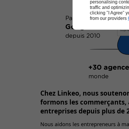
personalising conte
traffic and optimizi
clicking "I Agree" 
Partenaire
from our providers
Google Ads
depuis 2010
+30 agence
monde
Chez Linkeo,
nous soutenons
formons les commerçants, a
entreprises
depuis plus de 
Nous aidons les entrepreneurs à ma