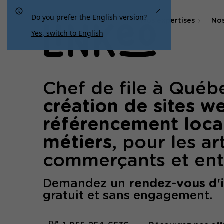
Do you prefer the English version?
Nos expertises
Nos
Yes, switch to English
Agence SEO
Agence SEA & SMA
Chef de file à Québ
création de sites w
référencement loca
métiers
, pour les ar
commerçants et ent
Demandez un
rendez-vous d'
gratuit et sans engagement.