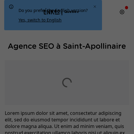
Do you prefer the English version?
Québec
Yes, switch to English
Agence SEO à Saint-Apollinaire
Lorem ipsum dolor sit amet, consectetur adipiscing
elit, sed do eiusmod tempor incididunt ut labore et
dolore magna aliqua. Ut enim ad minim veniam, quis
nostrud exercitation ullamco laboris nisi ut aliquip ex