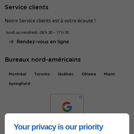
Service clients
Notre Service clients est à votre écoute !
lundi au vendredi : 08 h 30 – 17 h 30
Rendez-vous en ligne
Bureaux nord-américains
Montréal
Toronto
Québec
Ottawa
Miami
Springfield
Your privacy is our priority