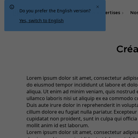
Do you prefer the English version?
Nos expertises
Nos
Québec
Yes, switch to English
Agence SEO
Créa
Agence SEA & SMA
Lorem ipsum dolor sit amet, consectetur adipisci
do eiusmod tempor incididunt ut labore et dol
aliqua. Ut enim ad minim veniam, quis nostrud 
ullamco laboris nisi ut aliquip ex ea commodo 
Duis aute irure dolor in reprehenderit in volupta
cillum dolore eu fugiat nulla pariatur. Excepteur
cupidatat non proident, sunt in culpa qui offici
mollit anim id est laborum.
Lorem ipsum dolor sit amet, consectetur adipisci