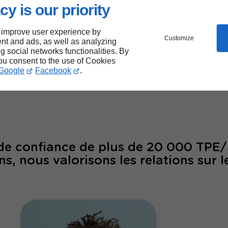
cy is our priority
 improve user experience by
Customize
nt and ads, as well as analyzing
ng social networks functionalities. By
00
26
you consent to the use of Cookies
Google
Facebook
.
laborateurs
ans d'ex
 de confiance de plus de 20 000 TPE
ns, nous valorisons les relations sur l