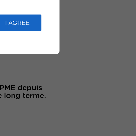
I AGREE
périence
/PME depuis
e long terme.