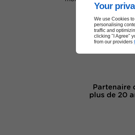
Your priva
We use Cookies to
personalising conte
traffic and optimizi
6
clicking "I Agree" 
from our providers
col
Partenaire
plus de 20 a