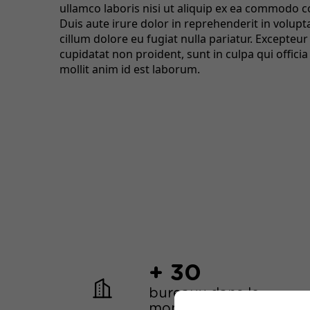
ullamco laboris nisi ut aliquip ex ea commodo 
Duis aute irure dolor in reprehenderit in volupta
cillum dolore eu fugiat nulla pariatur. Excepteur
cupidatat non proident, sunt in culpa qui offici
mollit anim id est laborum.
+ 30
bureaux dans le
monde