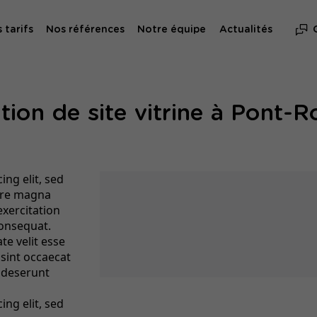
 tarifs
Nos références
Notre équipe
Actualités
tion de site vitrine à Pont-
ng elit, sed
ore magna
exercitation
consequat.
te velit esse
 sint occaecat
a deserunt
ng elit, sed