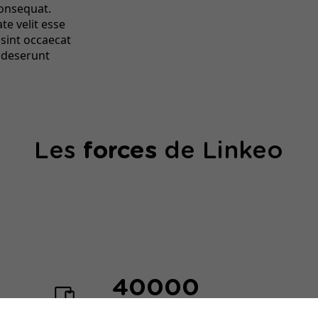
consequat.
te velit esse
 sint occaecat
a deserunt
Les
forces
de Linkeo
40000
sites web créés