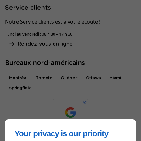
Service clients
Notre Service clients est à votre écoute !
lundi au vendredi : 08 h 30 – 17 h 30
Rendez-vous en ligne
Bureaux nord-américains
Montréal
Toronto
Québec
Ottawa
Miami
Springfield
Your privacy is our priority