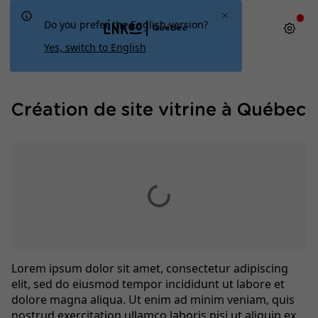
Do you prefer the English version?
Québec
Yes, switch to English
Création de site vitrine à Québec
Lorem ipsum dolor sit amet, consectetur adipiscing
elit, sed do eiusmod tempor incididunt ut labore et
dolore magna aliqua. Ut enim ad minim veniam, quis
nostrud exercitation ullamco laboris nisi ut aliquip ex