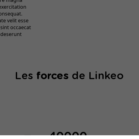
ore magna
exercitation
consequat.
te velit esse
 sint occaecat
a deserunt
Les
forces
de Linkeo
40000