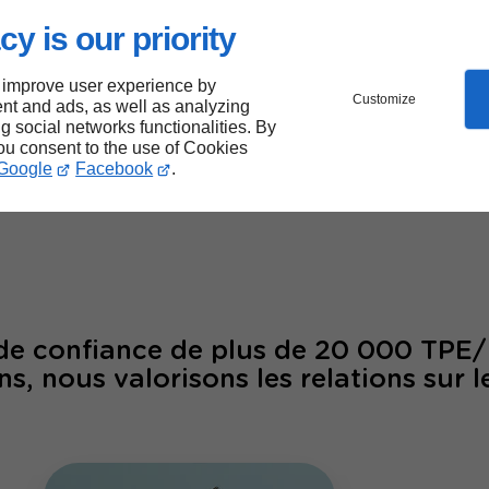
sites web créés
cy is our priority
 improve user experience by
Customize
nt and ads, as well as analyzing
ng social networks functionalities. By
00
26
you consent to the use of Cookies
Google
Facebook
.
laborateurs
ans d'ex
 de confiance de plus de 20 000 TPE
ns, nous valorisons les relations sur l