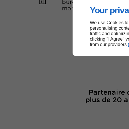
bureaux dans le
Your priva
monde
We use Cookies to
personalising conte
traffic and optimizi
6
clicking "I Agree" 
from our providers
col
Partenaire
plus de 20 a