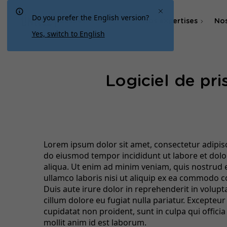
Do you prefer the English version?
Nos expertises
Nos
Québec
Yes, switch to English
Agence SEO
Logiciel de pr
Agence SEA & SMA
Lorem ipsum dolor sit amet, consectetur adipisci
do eiusmod tempor incididunt ut labore et dol
aliqua. Ut enim ad minim veniam, quis nostrud 
ullamco laboris nisi ut aliquip ex ea commodo 
Duis aute irure dolor in reprehenderit in volupta
cillum dolore eu fugiat nulla pariatur. Excepteur
cupidatat non proident, sunt in culpa qui offici
mollit anim id est laborum.