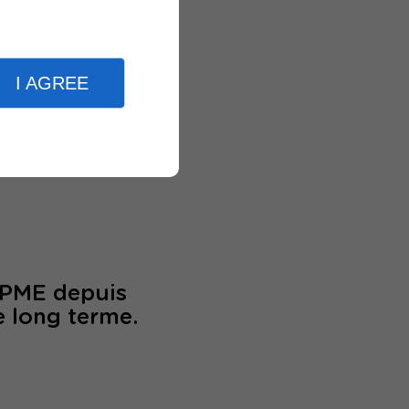
clients
I AGREE
périence
/PME depuis
e long terme.