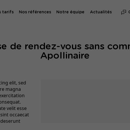
 tarifs
Nos références
Notre équipe
Actualités
ise de rendez-vous sans comm
Apollinaire
ng elit, sed
ore magna
exercitation
consequat.
te velit esse
 sint occaecat
a deserunt