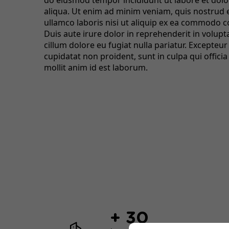
do eiusmod tempor incididunt ut labore et dol
aliqua. Ut enim ad minim veniam, quis nostrud 
ullamco laboris nisi ut aliquip ex ea commodo 
Duis aute irure dolor in reprehenderit in volupta
cillum dolore eu fugiat nulla pariatur. Excepteur
cupidatat non proident, sunt in culpa qui offici
mollit anim id est laborum.
+ 30