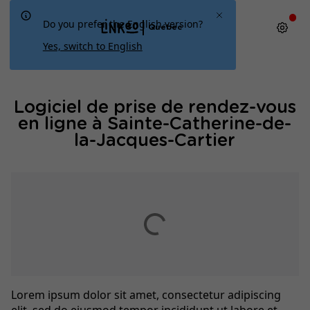
Do you prefer the English version?
Québec
Yes, switch to English
Logiciel de prise de rendez-vous
en ligne à Sainte-Catherine-de-
la-Jacques-Cartier
Lorem ipsum dolor sit amet, consectetur adipiscing
elit, sed do eiusmod tempor incididunt ut labore et