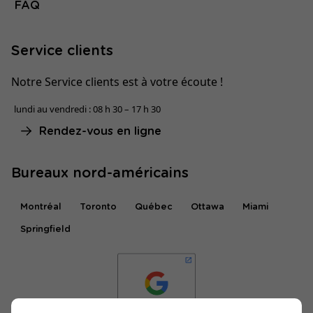
FAQ
Service clients
Notre Service clients est à votre écoute !
lundi au vendredi : 08 h 30 – 17 h 30
Rendez-vous en ligne
Bureaux nord-américains
Montréal
Toronto
Québec
Ottawa
Miami
Springfield