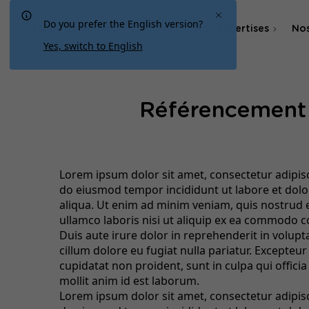
Do you prefer the English version?
Nos expertises
Nos
Québec
Yes, switch to English
Agence SEO
Référencement 
Agence SEA & SMA
Lorem ipsum dolor sit amet, consectetur adipisci
do eiusmod tempor incididunt ut labore et dol
aliqua. Ut enim ad minim veniam, quis nostrud 
ullamco laboris nisi ut aliquip ex ea commodo 
Duis aute irure dolor in reprehenderit in volupta
cillum dolore eu fugiat nulla pariatur. Excepteur
cupidatat non proident, sunt in culpa qui offici
mollit anim id est laborum.
Lorem ipsum dolor sit amet, consectetur adipisci