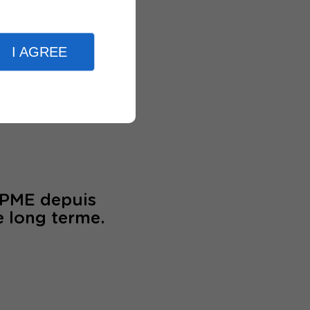
I AGREE
périence
/PME depuis
e long terme.