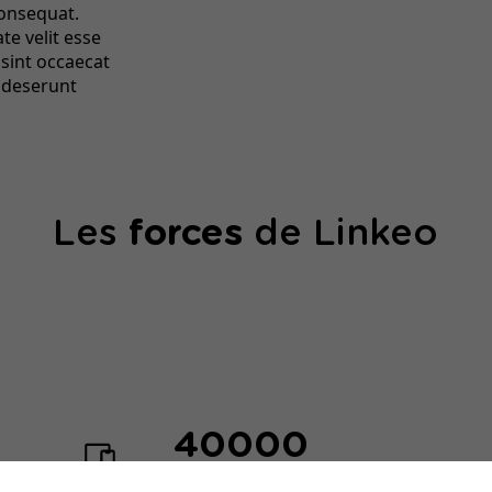
consequat.
te velit esse
 sint occaecat
a deserunt
Les
forces
de Linkeo
40000
sites web créés