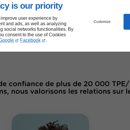
cy is our priority
 improve user experience by
Customize
nt and ads, as well as analyzing
ng social networks functionalities. By
00
26
you consent to the use of Cookies
Google
Facebook
.
laborateurs
ans d'ex
 de confiance de plus de 20 000 TPE
ns, nous valorisons les relations sur l