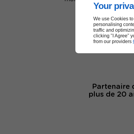
Your priva
We use Cookies to
personalising conte
traffic and optimizi
6
clicking "I Agree" 
from our providers
col
Partenaire
plus de 20 a