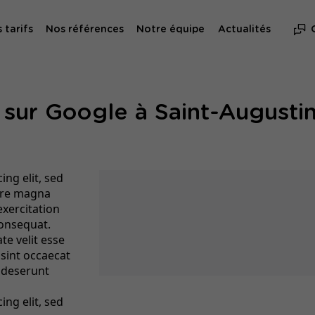
 tarifs
Nos références
Notre équipe
Actualités
sur Google à Saint-August
ng elit, sed
ore magna
exercitation
consequat.
te velit esse
 sint occaecat
a deserunt
ng elit, sed