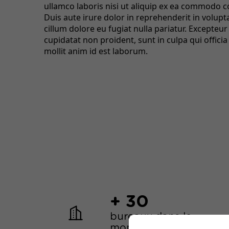
ullamco laboris nisi ut aliquip ex ea commodo 
Duis aute irure dolor in reprehenderit in volupta
cillum dolore eu fugiat nulla pariatur. Excepteur
cupidatat non proident, sunt in culpa qui offici
mollit anim id est laborum.
+ 30
bureaux dans le
monde