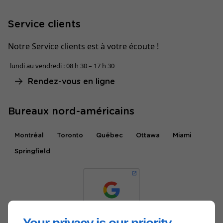
Service clients
Notre Service clients est à votre écoute !
lundi au vendredi : 08 h 30 – 17 h 30
Rendez-vous en ligne
Bureaux nord-américains
Montréal
Toronto
Québec
Ottawa
Miami
Springfield