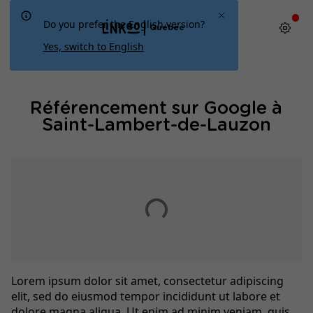
Do you prefer the English version?
Québec
Yes, switch to English
Référencement sur Google à
Saint-Lambert-de-Lauzon
Lorem ipsum dolor sit amet, consectetur adipiscing
elit, sed do eiusmod tempor incididunt ut labore et
dolore magna aliqua. Ut enim ad minim veniam, quis