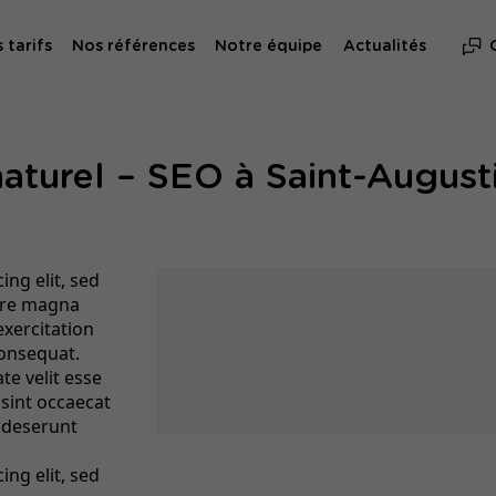
 tarifs
Nos références
Notre équipe
Actualités
aturel – SEO à Saint-Augus
ng elit, sed
ore magna
exercitation
consequat.
te velit esse
 sint occaecat
a deserunt
ng elit, sed