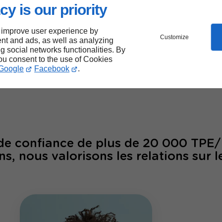
cy is our priority
 improve user experience by
Customize
nt and ads, as well as analyzing
ng social networks functionalities. By
00
26
you consent to the use of Cookies
Google
Facebook
.
laborateurs
ans d'ex
 de confiance de plus de 20 000 TPE
ns, nous valorisons les relations sur l