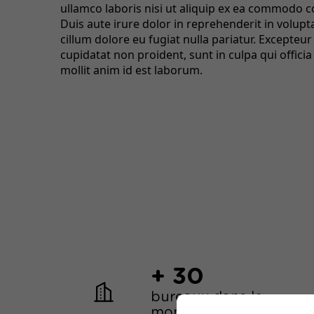
ullamco laboris nisi ut aliquip ex ea commodo 
Duis aute irure dolor in reprehenderit in volupta
cillum dolore eu fugiat nulla pariatur. Excepteur
cupidatat non proident, sunt in culpa qui offici
mollit anim id est laborum.
+ 30
bureaux dans le
monde