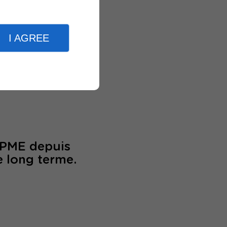
I AGREE
périence
/PME depuis
e long terme.