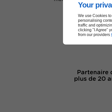
Your priva
We use Cookies to
personalising conte
traffic and optimizi
6
clicking "I Agree" 
from our providers
col
Partenaire
plus de 20 a