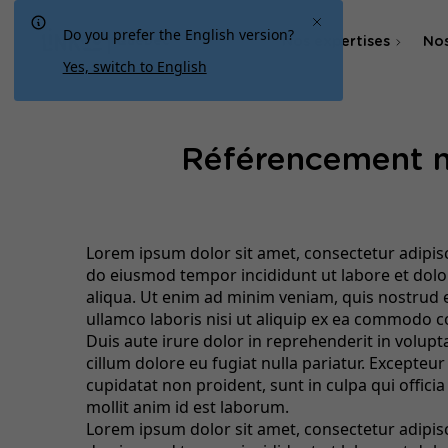
Do you prefer the English version?
Nos expertises
Nos
Québec
Yes, switch to English
Agence SEO
Référencement n
Agence SEA & SMA
Lorem ipsum dolor sit amet, consectetur adipisci
do eiusmod tempor incididunt ut labore et dol
aliqua. Ut enim ad minim veniam, quis nostrud 
ullamco laboris nisi ut aliquip ex ea commodo 
Duis aute irure dolor in reprehenderit in volupta
cillum dolore eu fugiat nulla pariatur. Excepteur
cupidatat non proident, sunt in culpa qui offici
mollit anim id est laborum.
Lorem ipsum dolor sit amet, consectetur adipisci