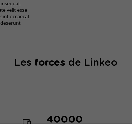
consequat.
te velit esse
 sint occaecat
a deserunt
Les
forces
de Linkeo
40000
sites web créés