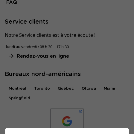
FAQ
Service clients
Notre Service clients est à votre écoute !
lundi au vendredi : 08 h 30 – 17 h 30
Rendez-vous en ligne
Bureaux nord-américains
Montréal
Toronto
Québec
Ottawa
Miami
Springfield