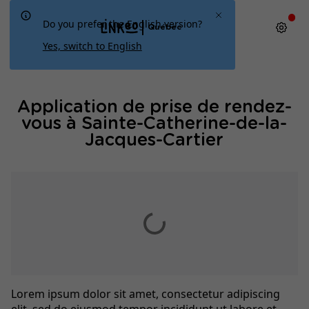
Do you prefer the English version?
Québec
Yes, switch to English
Application de prise de rendez-
vous à Sainte-Catherine-de-la-
Jacques-Cartier
Lorem ipsum dolor sit amet, consectetur adipiscing
elit, sed do eiusmod tempor incididunt ut labore et