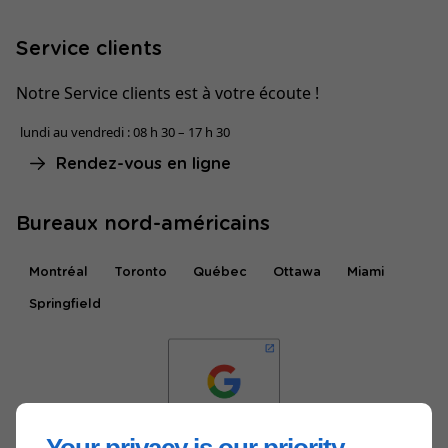
Service clients
Notre Service clients est à votre écoute !
lundi au vendredi : 08 h 30 – 17 h 30
Rendez-vous en ligne
Bureaux nord-américains
Montréal
Toronto
Québec
Ottawa
Miami
Springfield