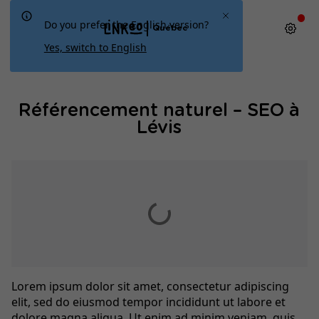
Do you prefer the English version?
Québec
Yes, switch to English
Référencement naturel – SEO à
Lévis
Lorem ipsum dolor sit amet, consectetur adipiscing
elit, sed do eiusmod tempor incididunt ut labore et
dolore magna aliqua. Ut enim ad minim veniam, quis